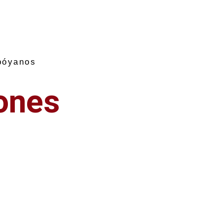
póyanos
ones