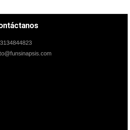
ontáctanos
3134844823
to@funsinapsis.com